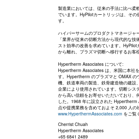
製造業においては、従来の手法に比べ柔
でいます。HyPilotカートリッジは、
す。
ハイパーサームのプロダクトマネージャ
「業界が従来の切断方法から現代的な技
スト効率の改善を求めています。HyPil
から離れ、プラズマ切断へ移行するお客
Hypertherm Associates について:
Hypertherm Associates は
す。Hypertherm のプラズマと O
機、鉄道車両の製造、鉄骨建造物の建設
企業により使用されています。切断システ
から高い信頼をお寄せいただいており、
した。1968 年に設立された Hyperther
点や提携業務を含めておよそ 2,000 
www.HyperthermAssociates.com
をご覧
Cherrist Chuah
Hypertherm Associates
+65 6841 2489