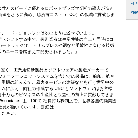
지,
軟性とスピードに優れるロボットプラズマ切断の導入が進ん
View
その価値をさらに高め、総所有コスト（TCO）の低減に貢献しま
ー、エド・ジョンソンは次のように述べています。
術へシフトする中で、製造業者は生産性能の向上と同時にコ
otカートリッジは、トリムプレスや鋸など柔軟性に欠ける技術
様のニーズを踏まえて開発されました。」
、米国に本社を置く、工業用切断製品とソフトウェアの製造メーカーで
MAX のウォータージェットシステムを含むその製品は、船舶、航空
、重機の組み立て、風力タービンの建築などを行う世界中の
ムに加え、同社の作成する CNC とソフトウェアはお客様
何十万ものビジネスの生産性と収益性の向上に貢献してきま
m Associates は、100％ 社員持ち株制度で、世界各国の操業拠
人の社員が働いています。詳細は
ください。