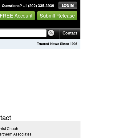
Questions? +1 (202) 335-3939
 FREE Account
Submit Release
Contact
Trusted News Since 1995
tact
rist Chuah
rtherm Associates