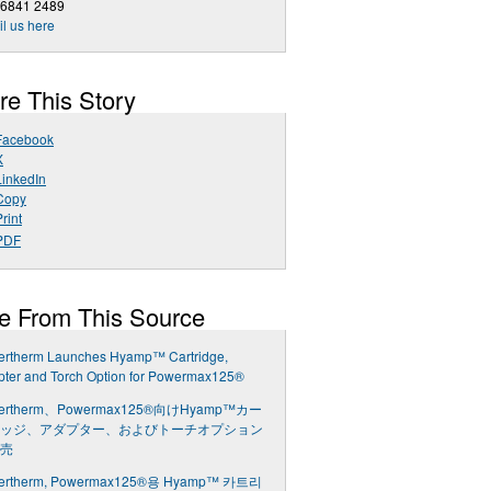
 6841 2489
l us here
re This Story
Facebook
X
LinkedIn
Copy
rint
PDF
e From This Source
ertherm Launches Hyamp™ Cartridge,
pter and Torch Option for Powermax125®
ertherm、Powermax125®向けHyamp™カー
ッジ、アダプター、およびトーチオプション
売
ertherm, Powermax125®용 Hyamp™ 카트리