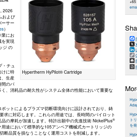
+65
emai
, 2026
テムおよび
パーサー
Sha
es
）
作業にお
減を実現
ッジ の
P
イプ・チュ
向けに特
Hypertherm HyPilot® Cartridge
は、生産
時間のパ
Mor
多く、消耗品の耐久性がシステム全体の性能において重要な
Hyp
Ada
ロボットによるプラズマ切断環境向けに設計されており、鋳
Hyp
の要求に対応します。これらの用途では、長時間のパイロット
トリ
®
摩耗が加速します。特許出願中の先進技術 NickelPlus
を発
用途において標準的な105アンペア機械式カートリッジの
や切断品質を損なうことなく運用コストを削減します。
Hyp