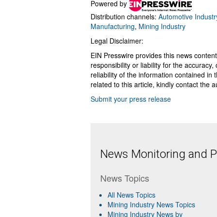
Powered by
Distribution channels:
Automotive Industr
Manufacturing
,
Mining Industry
Legal Disclaimer:
EIN Presswire provides this news content
responsibility or liability for the accurac
reliability of the information contained in
related to this article, kindly contact the 
Submit your press release
News Monitoring and Pr
News Topics
All News Topics
Mining Industry News Topics
Mining Industry News by