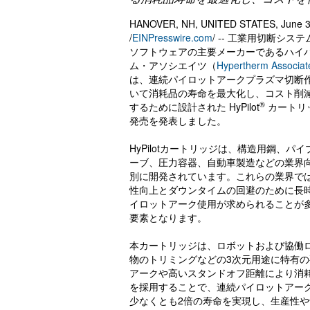
HANOVER, NH, UNITED STATES, June 3
/
EINPresswire.com
/ -- 工業用切断シス
ソフトウェアの主要メーカーであるハイ
ム・アソシエイツ（
Hypertherm Associat
は、連続パイロットアークプラズマ切断
いて消耗品の寿命を最大化し、コスト削
®
するために設計された HyPilot
カートリ
発売を発表しました。
HyPilotカートリッジは、構造用鋼、パ
ーブ、圧力容器、自動車製造などの業界
別に開発されています。これらの業界で
性向上とダウンタイムの回避のために長
イロットアーク使用が求められることが
要素となります。
本カートリッジは、ロボットおよび協働
物のトリミングなどの3次元用途に特有
アークや高いスタンドオフ距離により消耗品の
を採用することで、連続パイロットアーク
少なくとも2倍の寿命を実現し、生産性